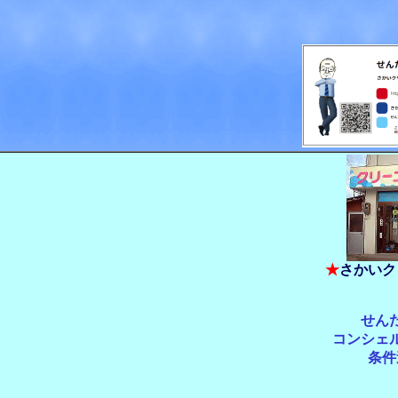
★
さかいク
せん
コンシェ
条件