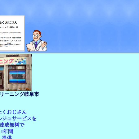
リーニング岐阜市
たくおじさん
ルジュサービスを
達成無料で
1年間
提供