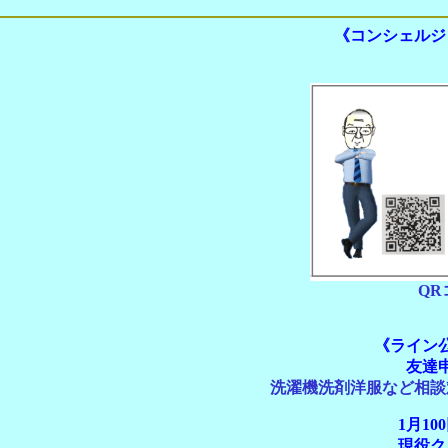
《コンシェルジ
QR
《ライン
友達
洗濯機洗剤洋服など相談
1月1
現役ク