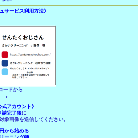
ュサービス利用方法》
コードから
｡
公式アカウント》
申請完了後
に
対象画像を送信してください。
00円から始める
リーニング師